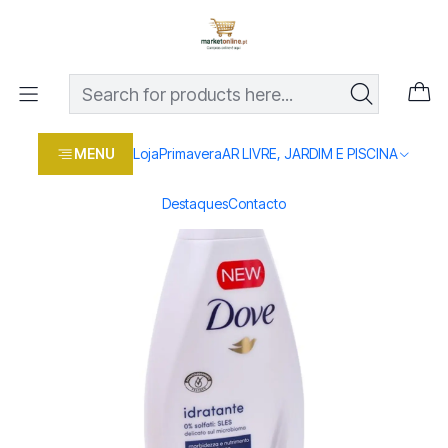
Os melhores preços em produtos para casa, jardim e bricolage
com entrega rápida
Home
Loja
Beleza e saúde
DOVE GEL BANHO HIDRATANTE 3X450ML
MENU
Loja
Primavera
AR LIVRE, JARDIM E PISCINA
Destaques
Contacto