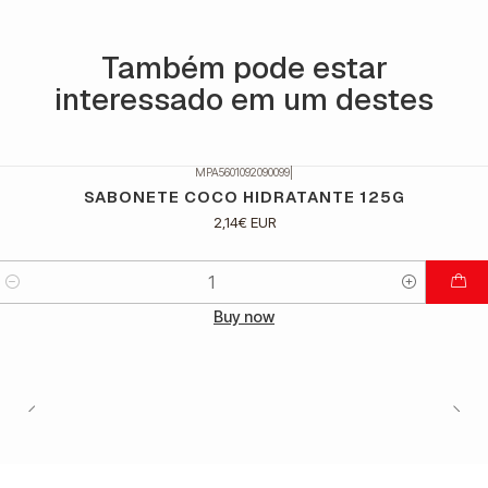
Também pode estar
interessado em um destes
MPA5601092090099
|
SABONETE COCO HIDRATANTE 125G
2,14€ EUR
Quantidade
Buy now