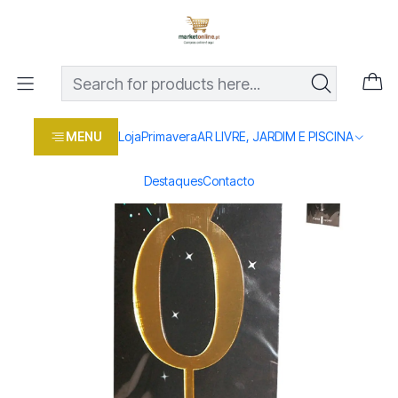
Os melhores preços em produtos para casa, jardim e bricolage
com entrega rápida
Home
Loja
Casa e conforto
FESTAS
DEC. BOLO N. 0 18,5 CM 1558-670-0
MENU
Loja
Primavera
AR LIVRE, JARDIM E PISCINA
Destaques
Contacto