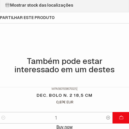
Mostrar stock das localizações
PARTILHAR ESTE PRODUTO
Também pode estar
interessado em um destes
MPA5601558670025
|
DEC. BOLO N. 2 18,5 CM
0,87€ EUR
Quantidade
Buy now