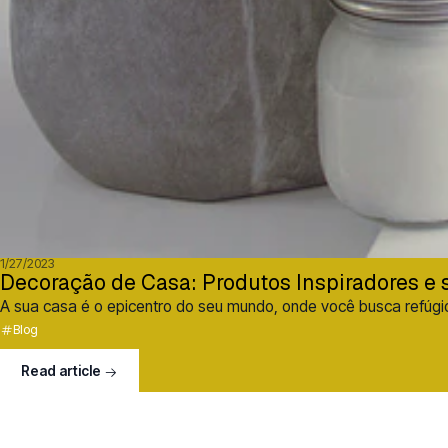
1/27/2023
Decoração de Casa: Produtos Inspiradores e 
A sua casa é o epicentro do seu mundo, onde você busca refúgio
Blog
Read article