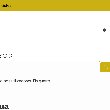
 rápida
iais
0
 aos utilizadores. Eis quatro
gua