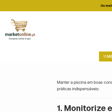
Os mel
Com
M
Manter a piscina em boas condi
práticas indispensáveis:
1. Monitorize 