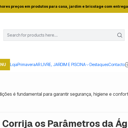
Home
Blog
Como Cuidar da Piscina: 4 Cuidados Essenciais
hores preços em produtos para casa, jardim e bricolage com entrega
PUBLICADO EM 6/6/2025
o Cuidar da Piscina: 4 Cuidados Essenc
Blog
ENU
Loja
Primavera
AR LIVRE, JARDIM E PISCINA
Destaques
Contacto
ções é fundamental para garantir segurança, higiene e conforto
e Corrija os Parâmetros da Á