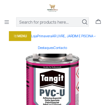
Os melhores preços em produtos para casa, jardim e bricolage
com entrega rápida
Home
Loja
Casa e conforto
BRICOLAGE E FERRAMENTAS
COLAS, SILICONES
Cola Tangit Pincel 500GR
MENU
Loja
Primavera
AR LIVRE, JARDIM E PISCINA
Destaques
Contacto