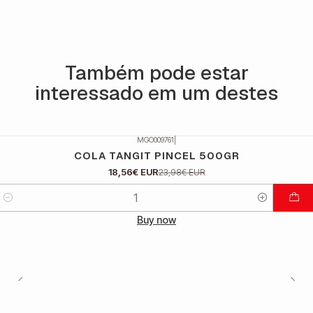
Também pode estar
interessado em um destes
MGO009761
|
DESCONTO
COLA TANGIT PINCEL 500GR
18,56€ EUR
23,98€ EUR
Quantidade
Buy now