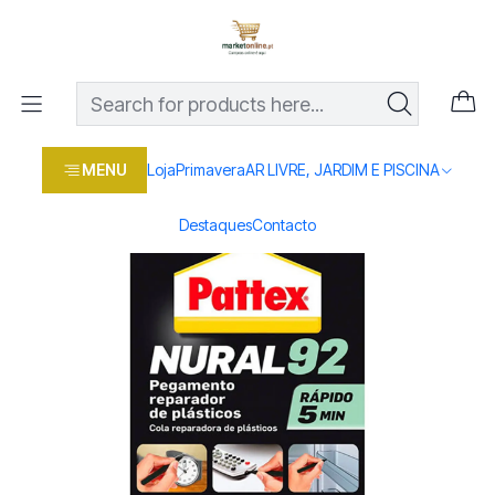
Os melhores preços em produtos para casa, jardim e bricolage
com entrega rápida
Home
Loja
Casa e conforto
BRICOLAGE E FERRAMENTAS
Cola Pattex Nural92 22ML
MENU
Loja
Primavera
AR LIVRE, JARDIM E PISCINA
Destaques
Contacto