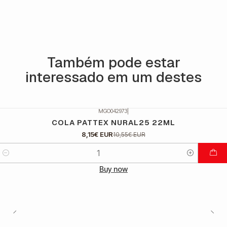
Também pode estar
interessado em um destes
MGO042973
|
DESCONTO
COLA PATTEX NURAL25 22ML
8,15€ EUR
10,55€ EUR
Quantidade
Buy now