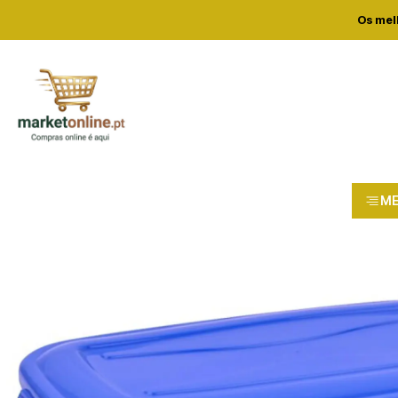
Os mel
M