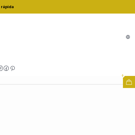
 rápida
L REF.17339
Buy now
Adicionar ao Carrinho
zações
0