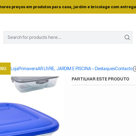
Home
Loja
Casa e conforto
CAIXA PLASTICO 1L REF.17339
hores preços em produtos para casa, jardim e bricolage com entrega
|
CAIXA PLASTICO 1
Quantidade
Mostrar stock das locali
ENU
Loja
Primavera
AR LIVRE, JARDIM E PISCINA
Destaques
Contacto
PARTILHAR ESTE PRODUTO