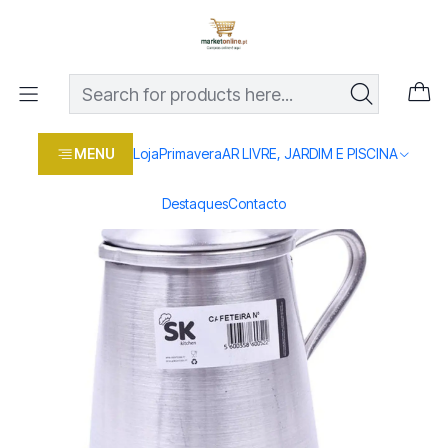
Os melhores preços em produtos para casa, jardim e bricolage
com entrega rápida
Home
Loja
Casa e conforto
COZINHA
PANELAS
CAFETEIRA ALUMINIO NORMAL 0.75L
MENU
Loja
Primavera
AR LIVRE, JARDIM E PISCINA
Destaques
Contacto