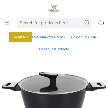
Os melhores preços em produtos para casa, jardim e bricolage
com entrega rápida
Home
Loja
Casa e conforto
COZINHA
PANELAS
CAÇAROLA INDUÇÃO 28CM TITAN
MENU
Loja
Primavera
AR LIVRE, JARDIM E PISCINA
Destaques
Contacto