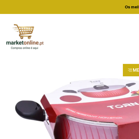
Home
L
Os mel
M