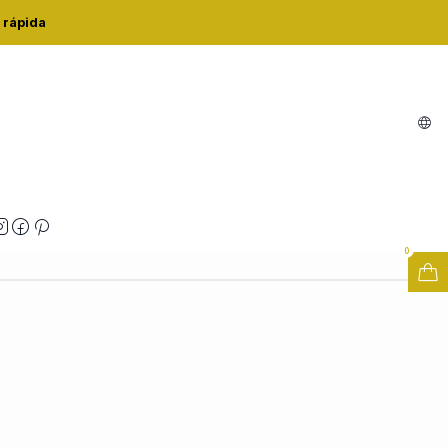
CTWT-22
 rápida
CM XCTWT-22
Buy now
Adicionar ao Carrinho
zações
0