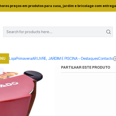
oja
Casa e conforto
COZINHA
PANELAS
CAÇAROLA 22X10CM X
hores preços em produtos para casa, jardim e bricolage com entrega
|
CAÇAROLA 22X10
Quantidade
Mostrar stock das locali
ENU
Loja
Primavera
AR LIVRE, JARDIM E PISCINA
Destaques
Contacto
PARTILHAR ESTE PRODUTO