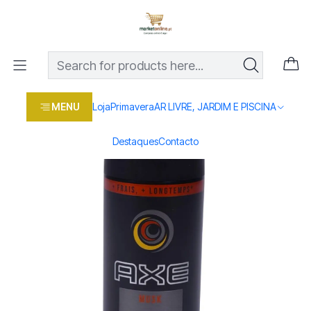
Os melhores preços em produtos para casa, jardim e bricolage
com entrega rápida
Home
Loja
Moda
AXE DEO SPRAY MUSK 150ML
MENU
Loja
Primavera
AR LIVRE, JARDIM E PISCINA
Destaques
Contacto