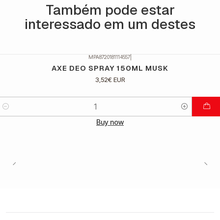
Também pode estar
interessado em um destes
MPA8720181114557
|
AXE DEO SPRAY 150ML MUSK
3,52€ EUR
Quantidade
Buy now