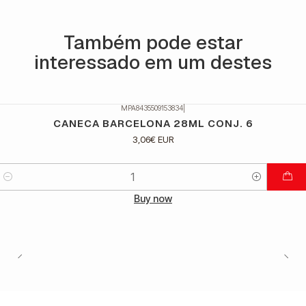
Também pode estar
interessado em um destes
MPA8435509153834
|
CANECA BARCELONA 28ML CONJ. 6
3,06€ EUR
Quantidade
Buy now