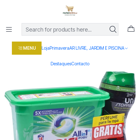
Os melhores preços em produtos para casa, jardim e bricolage
com entrega rápida
Home
Loja
Casa e conforto
DROGARIA E LIMPEZA
ARIEL PACK DT CAPSULAS 18UNI/PEROL PER
MENU
Loja
Primavera
AR LIVRE, JARDIM E PISCINA
Destaques
Contacto