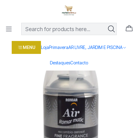
Os melhores preços em produtos para casa, jardim e bricolage
com entrega rápida
Home
Loja
Casa e conforto
DROGARIA E LIMPEZA
QUIMICOS
AMBIENTADOR REC. INVENCIBLE 335CC
MENU
Loja
Primavera
AR LIVRE, JARDIM E PISCINA
Destaques
Contacto