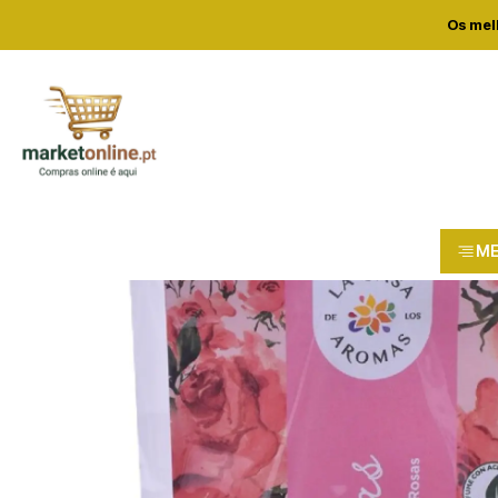
Home
Lo
Os mel
M