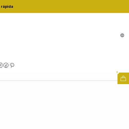
AS 048631
 rápida
Q. ROSAS 048631
Buy now
Adicionar ao Carrinho
zações
0