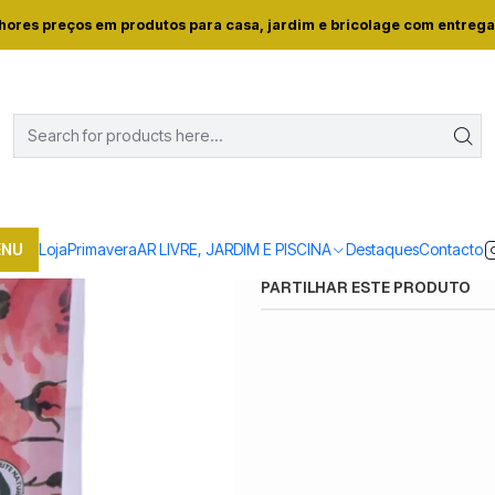
ja
Casa e conforto
DROGARIA E LIMPEZA
AMB. ARMARIO SAQ. ROS
hores preços em produtos para casa, jardim e bricolage com entrega
|
AMB. ARMARIO SA
Quantidade
Mostrar stock das locali
ENU
Loja
Primavera
AR LIVRE, JARDIM E PISCINA
Destaques
Contacto
PARTILHAR ESTE PRODUTO