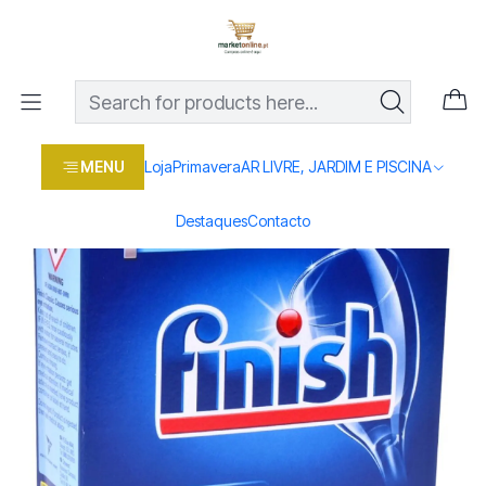
Os melhores preços em produtos para casa, jardim e bricolage
com entrega rápida
Home
Loja
Casa e conforto
DROGARIA E LIMPEZA
FINISH CLASSIC PASTILHAS LOIÇA 10UN
MENU
Loja
Primavera
AR LIVRE, JARDIM E PISCINA
Destaques
Contacto