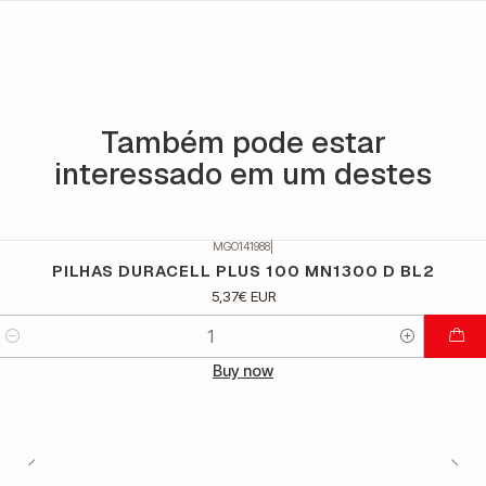
Também pode estar
interessado em um destes
MGO141988
|
PILHAS DURACELL PLUS 100 MN1300 D BL2
5,37€ EUR
Quantidade
Buy now