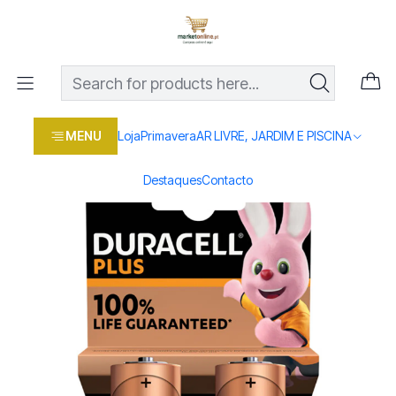
Os melhores preços em produtos para casa, jardim e bricolage
com entrega rápida
Home
Loja
Casa e conforto
LAR E ILUMINAÇAO
CARREGADORES E PILHAS
Pilhas Duracell Plus 100 MN1400 C Bl2
MENU
Loja
Primavera
AR LIVRE, JARDIM E PISCINA
Destaques
Contacto