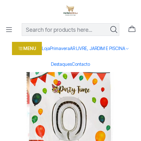
Os melhores preços em produtos para casa, jardim e bricolage
com entrega rápida
Home
Loja
Casa e conforto
FESTAS
BALAO METALIZADO NUMEROS
MENU
Loja
Primavera
AR LIVRE, JARDIM E PISCINA
Destaques
Contacto