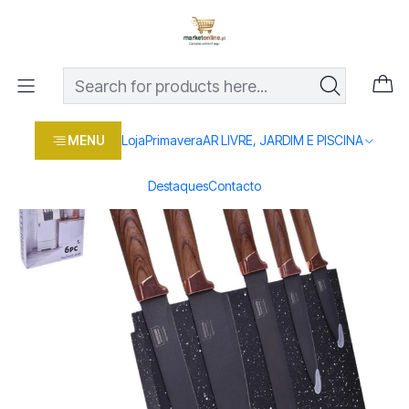
Os melhores preços em produtos para casa, jardim e bricolage
com entrega rápida
Home
Loja
Casa e conforto
COZINHA
UTENSILIOS
SET 5 FACAS+SUPORTE 2380-064
MENU
Loja
Primavera
AR LIVRE, JARDIM E PISCINA
Destaques
Contacto