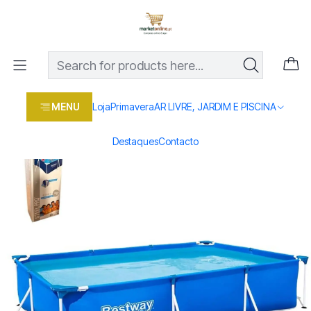
Os melhores preços em produtos para casa, jardim e bricolage
com entrega rápida
Home
Loja
Casa e conforto
AR LIVRE, JARDIM E PISCINA
Piscina
PISCINA INSUFLAVEL 4.X2.11X81 56424
MENU
Loja
Primavera
AR LIVRE, JARDIM E PISCINA
Destaques
Contacto