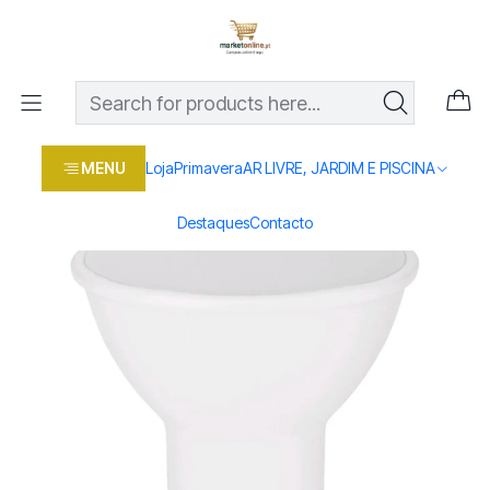
Os melhores preços em produtos para casa, jardim e bricolage
com entrega rápida
Home
Loja
Casa e conforto
LAR E ILUMINAÇAO
LAMPADAS E LANTERNAS
Lâmpada Entac LED GU10 6,5W 6400K
MENU
Loja
Primavera
AR LIVRE, JARDIM E PISCINA
Destaques
Contacto