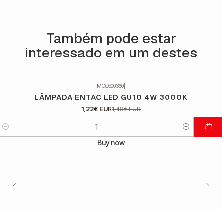
Também pode estar
interessado em um destes
MGO900360
|
DESCONTO
LÂMPADA ENTAC LED GU10 4W 3000K
1,22€ EUR
1,48€ EUR
Quantidade
Buy now