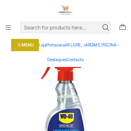
Os melhores preços em produtos para casa, jardim e bricolage
com entrega rápida
Home
Loja
Casa e conforto
BRICOLAGE E FERRAMENTAS
Spray WD-40 SPECIALIST Motorbike Limpeza Total 500ML
MENU
Loja
Primavera
AR LIVRE, JARDIM E PISCINA
Destaques
Contacto