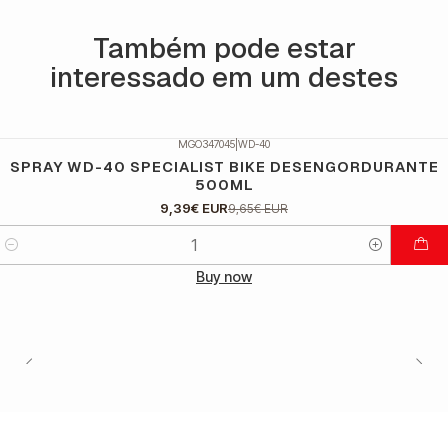
Também pode estar
interessado em um destes
MGO347045
|
WD-40
DESCONTO
SPRAY WD-40 SPECIALIST BIKE DESENGORDURANTE
500ML
9,39€ EUR
9,65€ EUR
Quantidade
Buy now