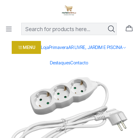
Os melhores preços em produtos para casa, jardim e bricolage
com entrega rápida
Home
Loja
Casa e conforto
LAR E ILUMINAÇAO
EXTENSÕES
Extensão Entac 3 Tomadas 3MT 3x1,5MM
MENU
Loja
Primavera
AR LIVRE, JARDIM E PISCINA
Destaques
Contacto