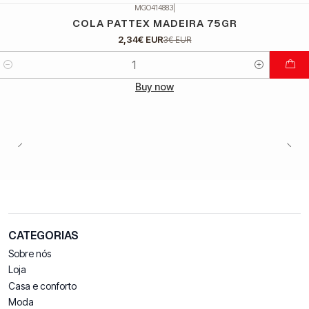
MGO414883
|
DESCONTO
COLA PATTEX MADEIRA 75GR
2,34€ EUR
3€ EUR
Quantidade
Buy now
CATEGORIAS
Sobre nós
Loja
Casa e conforto
Moda