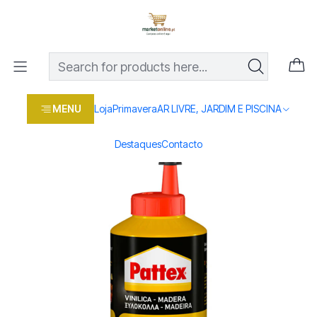
Os melhores preços em produtos para casa, jardim e bricolage
com entrega rápida
Home
Loja
Casa e conforto
BRICOLAGE E FERRAMENTAS
Cola Pattex Madeira 750GR
MENU
Loja
Primavera
AR LIVRE, JARDIM E PISCINA
Destaques
Contacto