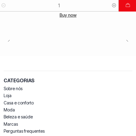
Quantidade
Buy now
CATEGORIAS
Sobre nós
Loja
Casa e conforto
Moda
Beleza e saúde
Marcas
Perguntas frequentes