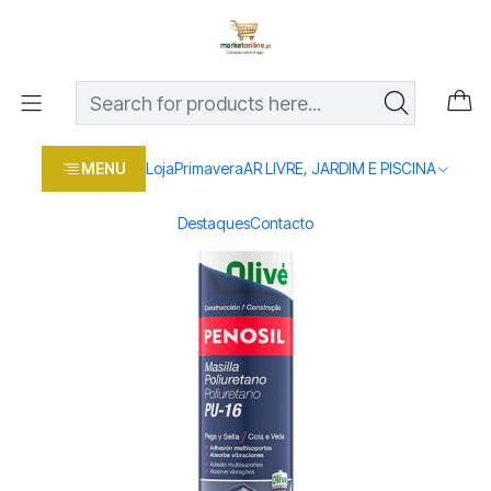
Os melhores preços em produtos para casa, jardim e bricolage
com entrega rápida
Home
Loja
Casa e conforto
BRICOLAGE E FERRAMENTAS
COLAS, SILICONES
Cola e Veda Penosil PU16 Branca 300ML
MENU
Loja
Primavera
AR LIVRE, JARDIM E PISCINA
Destaques
Contacto