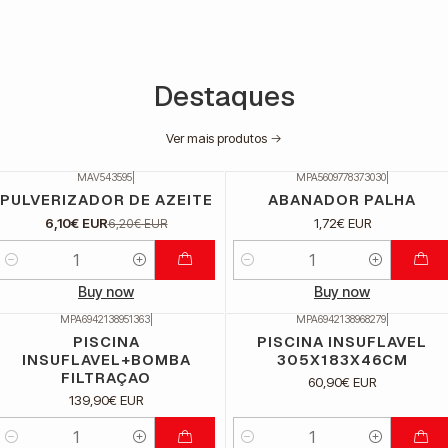
Destaques
Ver mais produtos
MAV543595
|
MPA5609778373030
|
DESCONTO
PULVERIZADOR DE AZEITE
ABANADOR PALHA
6,10€ EUR
1,72€ EUR
6,20€ EUR
Quantidade
Quantidade
Buy now
Buy now
MPA6942138951363
|
MPA6942138968279
|
PISCINA
PISCINA INSUFLAVEL
INSUFLAVEL+BOMBA
305X183X46CM
FILTRAÇAO
60,90€ EUR
139,90€ EUR