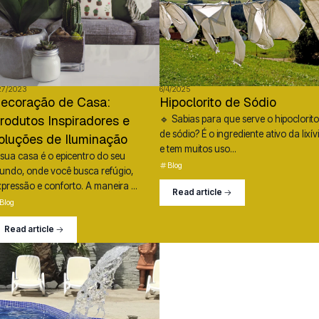
27/2023
6/4/2025
ecoração de Casa:
Hipoclorito de Sódio
rodutos Inspiradores e
🔹 Sabias para que serve o hipoclorito
de sódio? É o ingrediente ativo da lixív
oluções de Iluminação
e tem muitos uso...
 sua casa é o epicentro do seu
Blog
undo, onde você busca refúgio,
pressão e conforto. A maneira ...
Read article
Blog
Read article