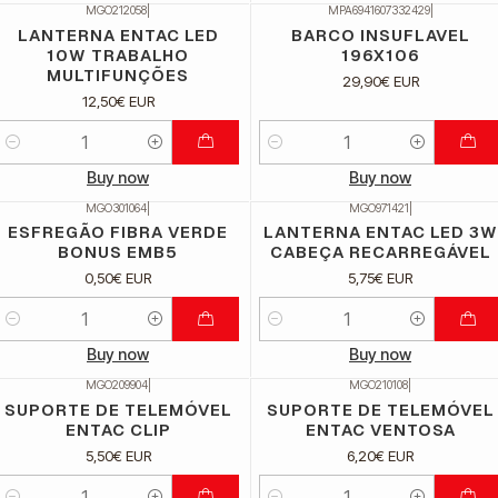
MGO212058
|
MPA6941607332429
|
LANTERNA ENTAC LED
BARCO INSUFLAVEL
10W TRABALHO
196X106
MULTIFUNÇÕES
29,90€ EUR
12,50€ EUR
Quantidade
Quantidade
Buy now
Buy now
MGO301064
|
MGO971421
|
ESFREGÃO FIBRA VERDE
LANTERNA ENTAC LED 3W
BONUS EMB5
CABEÇA RECARREGÁVEL
0,50€ EUR
5,75€ EUR
Quantidade
Quantidade
Buy now
Buy now
MGO209904
|
MGO210108
|
SUPORTE DE TELEMÓVEL
SUPORTE DE TELEMÓVEL
ENTAC CLIP
ENTAC VENTOSA
5,50€ EUR
6,20€ EUR