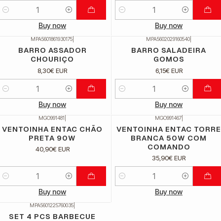
Quantidade
Quantidade
Buy now
Buy now
MPA5601861930175
|
MPA5602029160540
|
BARRO ASSADOR
BARRO SALADEIRA
CHOURIÇO
GOMOS
8,30€ EUR
6,15€ EUR
Quantidade
Quantidade
Buy now
Buy now
MGO991481
|
MGO991467
|
VENTOINHA ENTAC CHÃO
VENTOINHA ENTAC TORRE
PRETA 90W
BRANCA 50W COM
COMANDO
40,90€ EUR
35,90€ EUR
Quantidade
Quantidade
Buy now
Buy now
MPA5601225760035
|
SET 4 PCS BARBECUE