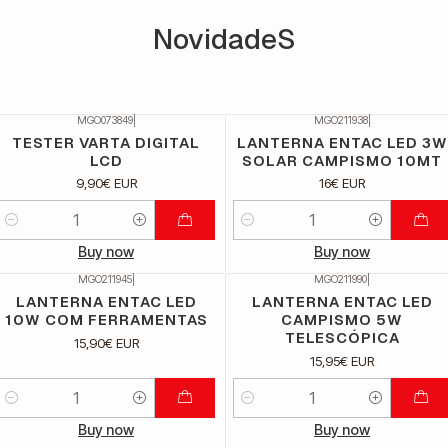
NovidadeS
MGO073849
|
MGO211938
|
TESTER VARTA DIGITAL
LANTERNA ENTAC LED 3W
LCD
SOLAR CAMPISMO 10MT
9,90€ EUR
16€ EUR
Quantidade
Quantidade
Buy now
Buy now
MGO211945
|
MGO211990
|
LANTERNA ENTAC LED
LANTERNA ENTAC LED
10W COM FERRAMENTAS
CAMPISMO 5W
TELESCÓPICA
15,90€ EUR
15,95€ EUR
Quantidade
Quantidade
Buy now
Buy now