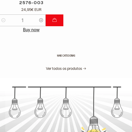
2576-003
24,95€ EUR
Quantidade
Buy now
MAIS CATEGORIAS
Ver todos os produtos