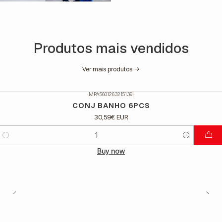
Produtos mais vendidos
Ver mais produtos
MPA5601263215139
|
CONJ BANHO 6PCS
30,59€ EUR
Quantidade
Buy now