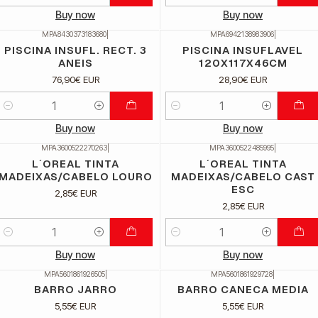
Quantidade
Quantidade
Buy now
Buy now
MPA8430373183680
|
MPA6942138983906
|
PISCINA INSUFL. RECT. 3
PISCINA INSUFLAVEL
ANEIS
120X117X46CM
76,90€ EUR
28,90€ EUR
Quantidade
Quantidade
Buy now
Buy now
MPA3600522270263
|
MPA3600522485995
|
L´OREAL TINTA
L´OREAL TINTA
MADEIXAS/CABELO LOURO
MADEIXAS/CABELO CAST
ESC
2,85€ EUR
2,85€ EUR
Quantidade
Quantidade
Buy now
Buy now
MPA5601861926505
|
MPA5601861929728
|
BARRO JARRO
BARRO CANECA MEDIA
5,55€ EUR
5,55€ EUR