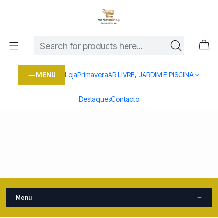
Os melhores preços em produtos para casa, jardim e bricolage
com entrega rápida
Prepare o seu Jardim
MENU
Loja
Primavera
AR LIVRE, JARDIM E PISCINA
Destaques
Contacto
Menu